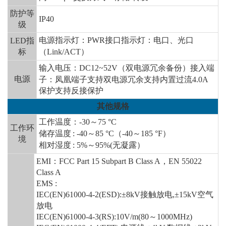
防护等
IP40
级
电源指示灯：
PWR接口指示灯：电口、光口
LED指
标
（Link/ACT）
输入电压：
DC1
2
~52V（双电源冗余备份）接入端
电源
子：凤凰端子支持双电源冗余支持内置过流4.0A
保护支持反接保护
其他规格
工作温度：
-
3
0～
7
5 °C
工作环
储存温度
: -40～85 °C（-40～185 °F）
境
相对湿度
: 5%～95%(无凝露）
EMI：FCC Part 15 Subpart B Class A，EN 55022
Class A
EMS :
IEC(EN)61000-4-2(ESD):±8kV接触放电,±15kV空气
放电
IEC(EN)61000-4-3(RS):10V/m(80～1000MHz)