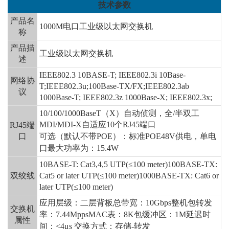
技术参数
产品名
1000M电
口
工业级以太网交换机
称
产品描
工业级以太网交换机
述
IEEE802.3 10BASE-T; IEEE802.3i 10Base-
网络协
T;IEEE802.3u;100Base-TX/FX;IEEE802.3ab
议
1000Base-T; IEEE802.3z 1000Base-X; IEEE802.3x;
10/100/1000BaseT（X）自动侦测，全/半双工
MDI/MDI-X自适应
10
个
RJ45端口
RJ45端
口
可选（默认不带
POE）：标准POE48V供电，单电
口最大功率为：15.4W
10BASE-T: Cat3,4,5 UTP(≤100 meter)100BASE-TX:
双绞线
Cat5 or later UTP(≤100 meter)1000BASE-TX: Cat6 or
later UTP(≤100 meter)
应用层级：二层背板总带宽：
10Gbps整机包转发
交换机
率：7.44MppsMAC表：8K包缓冲区：1M延迟时
属性
间：<4μs 交换方式：存储-转发