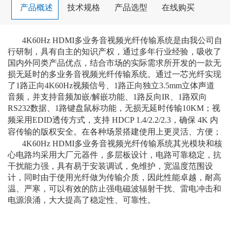
产品概述
技术规格
产品选型
在线购买
4K60Hz HDMI多业务音视频光纤传输系统
是由我公司自
行研制，具有自主的知识产权，通过多年行业经验，吸收了
国内外同类产品优点，结合市场的实际需求所开发的一款
无
损无延时的多业务音视频光纤传输系统
。
通过一芯光纤
实现
了
1路正
向
4K60Hz
视频信号、
1路正向独立3.5mm立体声道
音频，并支持音频加嵌/解嵌功能、1路反向IR、1路双向
RS232数据、1路键盘鼠标
功能
，
无损无延时传输
10KM
；
视
频采用
EDID透传方式，支持 HDCP 1.4/2.2/2.3，确保 4K 内
容传输的版权安全。在各种场景搭建使用上更灵活、方便；
4K60Hz HDMI多业务音视频光纤传输系统
其光模块和核
心电路均采用
大厂
元器件，
多层板
设计
，
电路可靠稳定
，
抗
干扰能力强，
具有易于安装调试，免维护，宽温度范围设
计，同时由于使用光纤做为传输介质，因此性能卓越，耐高
温、严寒，可以有效的防止强电磁波辐射干扰、雷电冲击和
电源浪涌，
大大提高了
稳定
性
、可靠
性
。