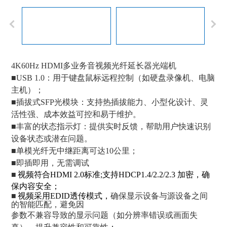
4K60Hz HDMI多业务音视频光纤延长器光端机
■USB 1.0：用于键盘鼠标远程控制（如硬盘录像机、电脑
主机）；
■插拔式SFP光模块：支持热插拔能力、小型化设计、灵
活性强、成本效益可控和易于维护。‌
■丰富的状态指示灯：提供实时反馈，帮助用户快速识别
设备状态或潜在问题。
■单模光纤无中继距离可达10公里；
■即插即用，无需调试
■
视频符合HDMI 2.0
标准
;支持HDCP1.4/2.2/2.3 加密，确
保内容安全
；
■
视频采用EDID透传模式，
确保显示设备与源设备之间
的智能匹配，避免因
参数不兼容导致的显示问题（如分辨率错误或画面失