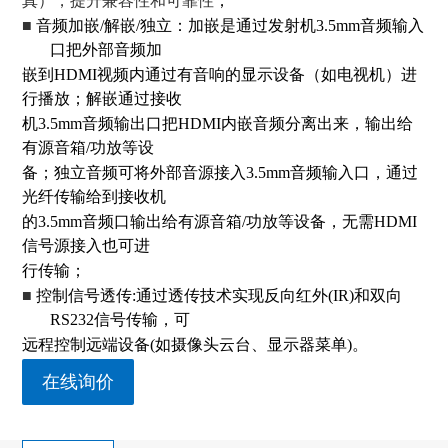
真），提升兼容性和可靠性‌‌
；
■
音频加嵌/解嵌/独立：加嵌是通过发射机3.5mm音频输入
口把外部音频加
嵌到HDMI视频内通过有音响的显示设备（如电视机）进
行播放；解嵌通过接收
机3.5mm音频输出口把HDMI内嵌音频分离出来，输出给
有源音箱/功放等设
备；独立音频可将外部音源接入3.5mm音频输入口，通过
光纤传输给到接收机
的3.5mm音频口输出给有源音箱/功放等设备，无需HDMI
信号源接入也可进
行传输；
■
控制信号透传:通过
透传
技术实现
反
向红外(IR)和
双向
RS232信号传输，可
远程控制远端设备(如摄像头云台、显示器菜单)。
在线询价